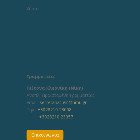
Χάρτης:
Γραμματεία:
Γείτονα Κλεονίκη (Νίκη)
Aναπλ. Προϊσταμένη Γραμματείας
email:
secretariat-elc@hmu.gr
Τηλ.:
+3028210 23008
+3028210 23057
Επικοινωνία