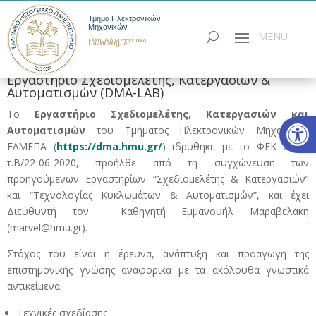
Τμήμα Ηλεκτρονικών
Μηχανικών
Ελληνικό Μεσογειακό
Πανεπιστήμιο
Εργαστήριο Σχεδιομελέτης, Κατεργασιών &
Αυτοματισμών (DMA-LAB)
Το
Εργαστήριο Σχεδιομελέτης, Κατεργασιών και
Ανοίξτε
Αυτοματισμών
του Τμήματος Ηλεκτρονικών Μηχανικών
ΕΛΜΕΠΑ (
https://dma.hmu.gr/
) ιδρύθηκε με το ΦΕΚ 2464/
τ.Β/22-06-2020, προήλθε από τη συγχώνευση των
προηγούμενων Εργαστηρίων “Σχεδιομελέτης & Κατεργασιών”
και “Τεχνολογίας Κυκλωμάτων & Αυτοματισμών”, και έχει
Διευθυντή τον Καθηγητή Εμμανουήλ Μαραβελάκη
(marvel@hmu.gr).
Στόχος του είναι η έρευνα, ανάπτυξη και προαγωγή της
επιστημονικής γνώσης αναφορικά με τα ακόλουθα γνωστικά
αντικείμενα:
Τεχνικές σχεδίασης