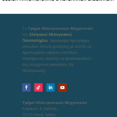
Το
Τμήμα Ηλεκτρονικών Μηχανικών
του
Ελληνικού Μεσογειακού
Πανεπιστημίου
προσφέρει προγράμμα
σπουδών 5ετούς φοίτησης με σκοπό να
προετοιμάσει υψηλού επιπέδου
επιστήμονες, ικανούς να ανταποκριθούν
στις σύγχρονες απαιτήσεις της
Ηλεκτρονικής.
Τμήμα Ηλεκτρονικών Μηχανικών
Ρωμανού 3, Χαλέπα,
73133 Χανιά, Κρήτη