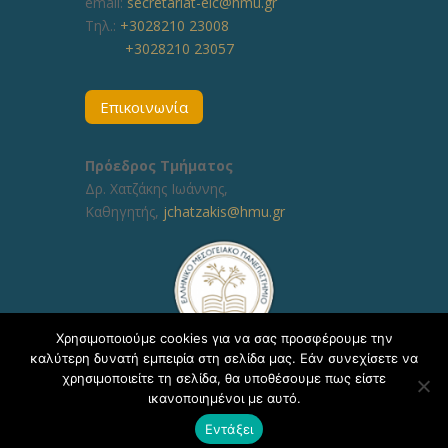
email:
secretariat-elc@hmu.gr
Τηλ.:
+3028210 23008
+3028210 23057
Επικοινωνία
Πρόεδρος Τμήματος
Δρ. Χατζάκης Ιωάννης,
Καθηγητής,
jchatzakis@hmu.gr
Χρησιμοποιούμε cookies για να σας προσφέρουμε την
καλύτερη δυνατή εμπειρία στη σελίδα μας. Εάν συνεχίσετε να
χρησιμοποιείτε τη σελίδα, θα υποθέσουμε πως είστε
ικανοποιημένοι με αυτό.
Copyright © 2020, ΕΛΜΕΠΑ Τμήμα Υποστήριξης
Εντάξει
Εκπαιδευτικών Διαδικασιών - Δ/νση Πληροφορικής