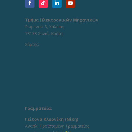
Τμήμα Ηλεκτρονικών Μηχανικών
Ρωμανού 3, Χαλέπα,
73133 Χανιά, Κρήτη
Χάρτης:
Γραμματεία:
Γείτονα Κλεονίκη (Νίκη)
Aναπλ. Προϊσταμένη Γραμματείας