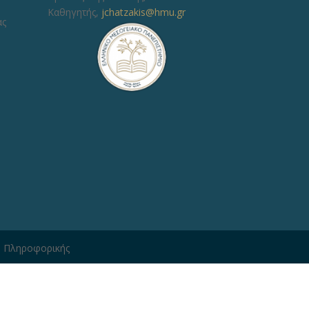
Καθηγητής,
jchatzakis@hmu.gr
ας
η Πληροφορικής