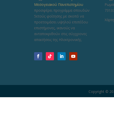
Μεσογειακού Πανεπιστημίου
Ρωμα
προσφέρει προγράμμα σπουδών
73133
5ετούς φοίτησης με σκοπό να
Χάρτη
προετοιμάσει υψηλού επιπέδου
επιστήμονες, ικανούς να
ανταποκριθούν στις σύγχρονες
απαιτήσεις της Ηλεκτρονικής.
Copyright © 2