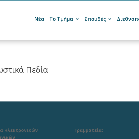
Νέα
Το Τμήμα
Σπουδές
Διεθνοπ

ωστικά Πεδία
α Ηλεκτρονικών
Γραμματεία:
ανικών