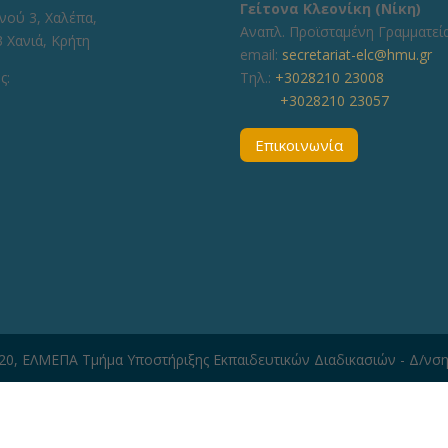
Γείτονα Κλεονίκη (Νίκη)
νού 3, Χαλέπα,
Aναπλ. Προϊσταμένη Γραμματεί
 Χανιά, Κρήτη
email:
secretariat-elc@hmu.gr
ς:
Τηλ.:
+3028210 23008
+3028210 23057
Επικοινωνία
020, ΕΛΜΕΠΑ Τμήμα Υποστήριξης Εκπαιδευτικών Διαδικασιών - Δ/νσ