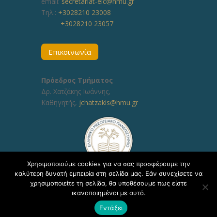
email:
secretariat-elc@hmu.gr
Τηλ.:
+3028210 23008
+3028210 23057
Επικοινωνία
Πρόεδρος Τμήματος
Δρ. Χατζάκης Ιωάννης,
Καθηγητής,
jchatzakis@hmu.gr
Χρησιμοποιούμε cookies για να σας προσφέρουμε την
καλύτερη δυνατή εμπειρία στη σελίδα μας. Εάν συνεχίσετε να
χρησιμοποιείτε τη σελίδα, θα υποθέσουμε πως είστε
ικανοποιημένοι με αυτό.
Copyright © 2020, ΕΛΜΕΠΑ Τμήμα Υποστήριξης
Εντάξει
Εκπαιδευτικών Διαδικασιών - Δ/νση Πληροφορικής