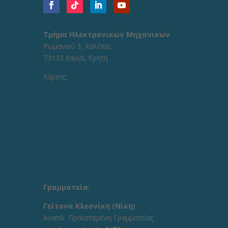
Τμήμα Ηλεκτρονικών Μηχανικών
Ρωμανού 3, Χαλέπα,
73133 Χανιά, Κρήτη
Χάρτης:
Γραμματεία:
Γείτονα Κλεονίκη (Νίκη)
Aναπλ. Προϊσταμένη Γραμματείας