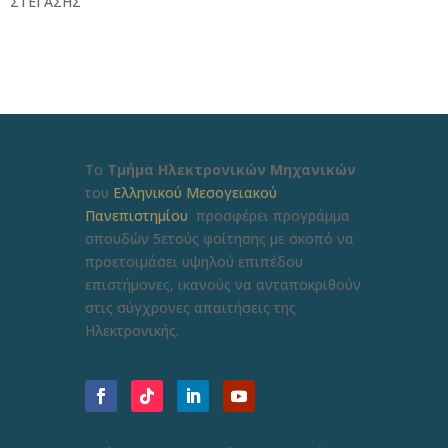
ΣΤΕΓΑΣΗΣ
Το
Τμήμα Ηλεκτρονικών Μηχανικών
του
Ελληνικού Μεσογειακού
Πανεπιστημίου
προσφέρει προγράμμα
σπουδών 5ετούς φοίτησης με σκοπό να
προετοιμάσει υψηλού επιπέδου
επιστήμονες, ικανούς να ανταποκριθούν
στις σύγχρονες απαιτήσεις της
Ηλεκτρονικής.