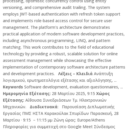
processing, optimistic concurrency control using entity
versioning, and comprehensive audit trailing. The system
employs JWT-based authentication with refresh token support
and implements role-based access control for secure user
management. The platform's architecture demonstrates
practical application of modern software development practices,
including asynchronous programming, LINQ, and pattern
matching. This work contributes to the field of educational
technology by providing a robust, scalable solution for online
assessment management while showcasing the effective
implementation of contemporary software architecture patterns
and development practices.
Λέξεις – Κλειδιά
Ανάπτυξη
λογισμικού, ερωτηματολόγια εξέτασης και αξιολόγησης, ...
Keywords
Software development, evaluation questionnaires, ...
Ημερομηνία Εξέτασης:
28 Μαρτίου 2025, 9:15
Χώρος
Εξέτασης:
Αίθουσα Συνεδριάσεων Τμ. Ηλεκτρονικών
Μηχανικών.
Διαδικτυακά
: Παρουσίαση Διπλωματικής
Εργασίας ΠΜΣ ΗΣΤΑ Καρακούλακ Σπυρίδων Παρασκευή, 28
Μαρτίου · 9:15 – 11:15 μμ Ζώνη ώρας: Europe/Athens
Πληροφορίες για συμμετοχή στο Google Meet Σύνδεσμος