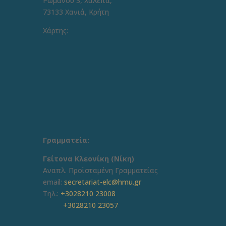
Ρωμανού 3, Χαλέπα,
73133 Χανιά, Κρήτη
Χάρτης:
Γραμματεία:
Γείτονα Κλεονίκη (Νίκη)
Aναπλ. Προϊσταμένη Γραμματείας
email:
secretariat-elc@hmu.gr
Τηλ.:
+3028210 23008
+3028210 23057