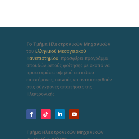
Το
Τμήμα Ηλεκτρονικών Μηχανικών
του
Ελληνικού Μεσογειακού
Πανεπιστημίου
προσφέρει προγράμμα
σπουδών 5ετούς φοίτησης με σκοπό να
προετοιμάσει υψηλού επιπέδου
επιστήμονες, ικανούς να ανταποκριθούν
στις σύγχρονες απαιτήσεις της
Ηλεκτρονικής.
Τμήμα Ηλεκτρονικών Μηχανικών