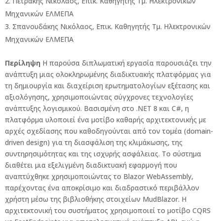
Πετράκης Νικόλαος, Επικ. Καθηγητής Τμ. Ηλεκτρονικών
Μηχανικών ΕΛΜΕΠΑ
Σπανουδάκης Νικόλαος, Επικ. Καθηγητής Τμ. Ηλεκτρονικών
Μηχανικών ΕΛΜΕΠΑ
Περίληψη
Η παρούσα διπλωματική εργασία παρουσιάζει την
ανάπτυξη μιας ολοκληρωμένης διαδικτυακής πλατφόρμας για
τη δημιουργία και διαχείριση ερωτηματολογίων εξέτασης και
αξιολόγησης, χρησιμοποιώντας σύγχρονες τεχνολογίες
ανάπτυξης λογισμικού. Βασισμένη στο .NET 8 και C#, η
πλατφόρμα υλοποιεί ένα μοτίβο καθαρής αρχιτεκτονικής με
αρχές σχεδίασης που καθοδηγούνται από τον τομέα (domain-
driven design) για τη διασφάλιση της κλιμάκωσης, της
συντηρησιμότητας και της ισχυρής ασφάλειας. Το σύστημα
διαθέτει μια εξελιγμένη διαδικτυακή εφαρμογή που
αναπτύχθηκε χρησιμοποιώντας το Blazor WebAssembly,
παρέχοντας ένα αποκρίσιμο και διαδραστικό περιβάλλον
χρήστη μέσω της βιβλιοθήκης στοιχείων MudBlazor. Η
αρχιτεκτονική του συστήματος χρησιμοποιεί το μοτίβο CQRS