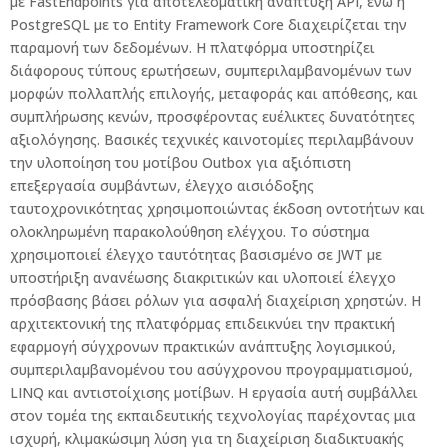
με FastEndpoints για αποτελεσματική ανάπτυξη API, ενώ η
PostgreSQL με το Entity Framework Core διαχειρίζεται την
παραμονή των δεδομένων. Η πλατφόρμα υποστηρίζει
διάφορους τύπους ερωτήσεων, συμπεριλαμβανομένων των
μορφών πολλαπλής επιλογής, μεταφοράς και απόθεσης, και
συμπλήρωσης κενών, προσφέροντας ευέλικτες δυνατότητες
αξιολόγησης. Βασικές τεχνικές καινοτομίες περιλαμβάνουν
την υλοποίηση του μοτίβου Outbox για αξιόπιστη
επεξεργασία συμβάντων, έλεγχο αισιόδοξης
ταυτοχρονικότητας χρησιμοποιώντας έκδοση οντοτήτων και
ολοκληρωμένη παρακολούθηση ελέγχου. Το σύστημα
χρησιμοποιεί έλεγχο ταυτότητας βασισμένο σε JWT με
υποστήριξη ανανέωσης διακριτικών και υλοποιεί έλεγχο
πρόσβασης βάσει ρόλων για ασφαλή διαχείριση χρηστών. Η
αρχιτεκτονική της πλατφόρμας επιδεικνύει την πρακτική
εφαρμογή σύγχρονων πρακτικών ανάπτυξης λογισμικού,
συμπεριλαμβανομένου του ασύγχρονου προγραμματισμού,
LINQ και αντιστοίχισης μοτίβων. Η εργασία αυτή συμβάλλει
στον τομέα της εκπαιδευτικής τεχνολογίας παρέχοντας μια
ισχυρή, κλιμακώσιμη λύση για τη διαχείριση διαδικτυακής