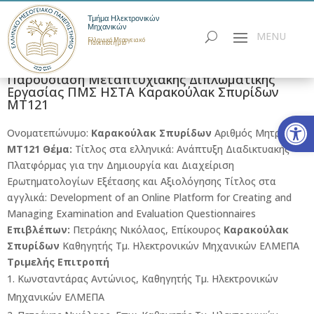
Τμήμα Ηλεκτρονικών
Μηχανικών
Ελληνικό Μεσογειακό
Πανεπιστήμιο
Παρουσίαση Μεταπτυχιακής Διπλωματικής
Εργασίας ΠΜΣ ΗΣΤΑ Καρακούλακ Σπυρίδων
MT121
Ανοίξτε
Ονοματεπώνυμο:
Καρακούλακ Σπυρίδων
Αριθμός Μητρώου:
MT121
Θέμα:
Τίτλος στα ελληνικά: Ανάπτυξη Διαδικτυακής
Πλατφόρμας για την Δημιουργία και Διαχείριση
Ερωτηματολογίων Εξέτασης και Αξιολόγησης Τίτλος στα
αγγλικά: Development of an Online Platform for Creating and
Managing Examination and Evaluation Questionnaires
Επιβλέπων:
Πετράκης Νικόλαος, Επίκουρος
Καρακούλακ
Σπυρίδων
Καθηγητής Τμ. Ηλεκτρονικών Μηχανικών ΕΛΜΕΠΑ
Τριμελής Επιτροπή
Κωνσταντάρας Αντώνιος, Καθηγητής Τμ. Ηλεκτρονικών
Μηχανικών ΕΛΜΕΠΑ