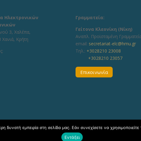
α Ηλεκτρονικών
Γραμματεία:
ανικών
Γείτονα Κλεονίκη (Νίκη)
νού 3, Χαλέπα,
Aναπλ. Προϊσταμένη Γραμματεί
 Χανιά, Κρήτη
email:
secretariat-elc@hmu.gr
ς:
Τηλ.:
+3028210 23008
+3028210 23057
Επικοινωνία
η δυνατή εμπειρία στη σελίδα μας. Εάν συνεχίσετε να χρησιμοποιείτε 
Εντάξει
020, ΕΛΜΕΠΑ Τμήμα Υποστήριξης Εκπαιδευτικών Διαδικασιών - Δ/νσ