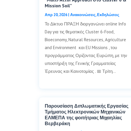
Mission Soil”
Απρ 20, 2026
|
Ανακοινώσεις
,
Εκδηλώσεις
Το Δίκτυο ΠΡΑΞΗ διοργανώνει online Ιnfo
Day για τις θεματικές Cluster 6-Food,
Bioeconomy, Natural Resources, Agriculture
and Environment και EU Missions , του
προγράμματος Ορίζοντας Ευρώπη, με την
υποστήριξη της Γενικής Γραμματείας
Έρευνας και Καινοτομίας . 📅 Τρίτη…
Παρουσίαση Διπλωματικής Εργασίας
Τμήματος Ηλεκτρονικών Μηχανικών
ΕΛΜΕΠΑ της φοιτήτριας Μιχαηλίας
Βερβεράκη