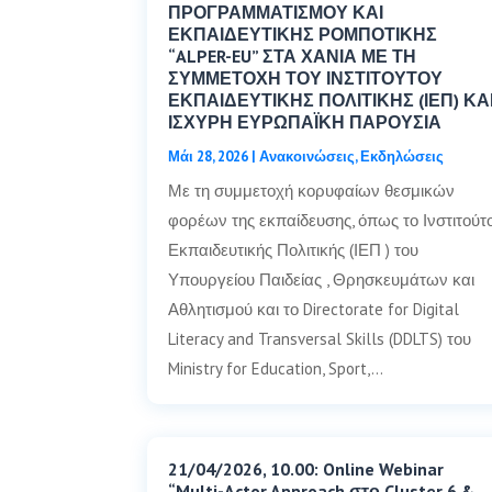
ΠΡΟΓΡΑΜΜΑΤΙΣΜΟΥ ΚΑΙ
ΕΚΠΑΙΔΕΥΤΙΚΗΣ ΡΟΜΠΟΤΙΚΗΣ
“ALPER-EU” ΣΤΑ ΧΑΝΙΑ ΜΕ ΤΗ
ΣΥΜΜΕΤΟΧΗ ΤΟΥ ΙΝΣΤΙΤΟΥΤΟΥ
ΕΚΠΑΙΔΕΥΤΙΚΗΣ ΠΟΛΙΤΙΚΗΣ (ΙΕΠ) ΚΑ
ΙΣΧΥΡΗ ΕΥΡΩΠΑΪΚΗ ΠΑΡΟΥΣΙΑ
Μάι 28, 2026
|
Ανακοινώσεις
,
Εκδηλώσεις
Με τη συμμετοχή κορυφαίων θεσμικών
φορέων της εκπαίδευσης, όπως το Ινστιτούτ
Εκπαιδευτικής Πολιτικής (ΙΕΠ ) του
Υπουργείου Παιδείας , Θρησκευμάτων και
Αθλητισμού και το Directorate for Digital
Literacy and Transversal Skills (DDLTS) του
Ministry for Education, Sport,…
21/04/2026, 10.00: Online Webinar
“Multi-Actor Approach στο Cluster 6 &