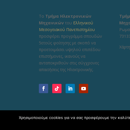
Το
Τμήμα Ηλεκτρονικών
Τμήμ
Μηχανικών
του
Ελληνικού
Μηχ
Μεσογειακού Πανεπιστημίου
Ρωμα
προσφέρει προγράμμα σπουδών
73133
5ετούς φοίτησης με σκοπό να
Χάρτη
προετοιμάσει υψηλού επιπέδου
επιστήμονες, ικανούς να
ανταποκριθούν στις σύγχρονες
απαιτήσεις της Ηλεκτρονικής.
Χρησιμοποιούμε cookies για να σας προσφέρουμε την καλύτερ
Copyright © 2