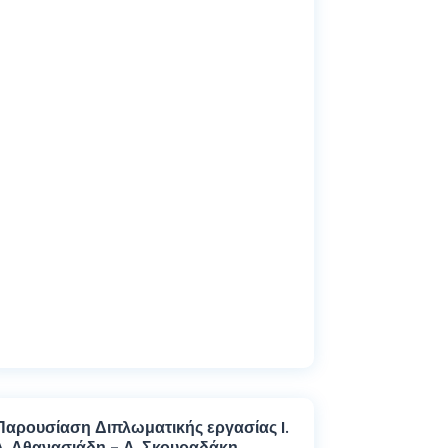
Παρουσίαση Διπλωματικής εργασίας I.
A. Αθανασιάδη – Α. Σκουραδάκη