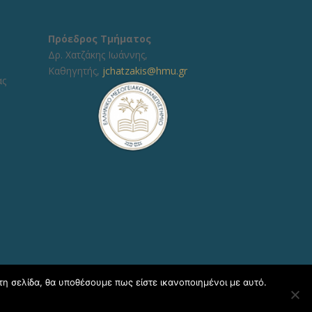
Πρόεδρος Τμήματος
Δρ. Χατζάκης Ιωάννης,
Καθηγητής,
jchatzakis@hmu.gr
ας
τη σελίδα, θα υποθέσουμε πως είστε ικανοποιημένοι με αυτό.
η Πληροφορικής