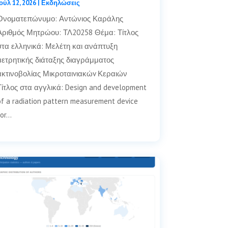
Ιούλ 12, 2026
|
Εκδηλώσεις
Ονοματεπώνυμο: Αντώνιος Καράλης
Αριθμός Μητρώου: ΤΛ20258 Θέμα: Τίτλος
στα ελληνικά: Μελέτη και ανάπτυξη
μετρητικής διάταξης διαγράμματος
ακτινοβολίας Μικροταιvιακώv Κεραιών
Τίτλος στα αγγλικά: Design and development
of a radiation pattern measurement device
for…